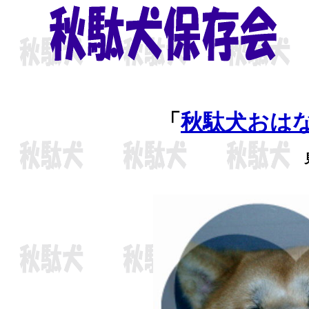
「
秋駄犬おは